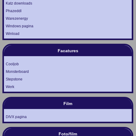
Katz downloads
Phazeddl
Warezenergy
Windows pagina
Winload
Facatures
Cooljob
Monsterboard
Stepstone
Werk
Film
DIVX pagina
Foto/film