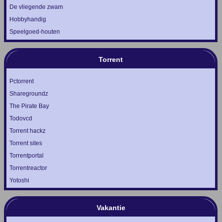
De vliegende zwam
Hobbyhandig
Speelgoed-houten
Torrent
Pctorrent
Sharegroundz
The Pirate Bay
Todovcd
Torrent hackz
Torrent sites
Torrentportal
Torrentreactor
Yotoshi
Vakantie